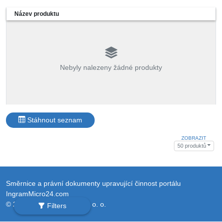
Název produktu
Nebyly nalezeny žádné produkty
Stáhnout seznam
ZOBRAZIT
50 produktů
Směrnice a právní dokumenty upravující činnost portálu
IngramMicro24.com
© 2026 Ingram Micro Sp. z o. o.
Filters