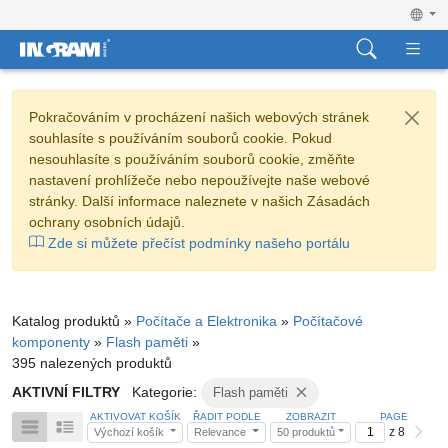
Pokračováním v procházení našich webových stránek
souhlasíte s používáním souborů cookie. Pokud
nesouhlasíte s používáním souborů cookie, změňte
nastavení prohlížeče nebo nepoužívejte naše webové
stránky. Další informace naleznete v našich Zásadách
ochrany osobních údajů.
Zde si můžete přečíst podmínky našeho portálu
Katalog produktů »
Počítače a Elektronika
»
Počítačové
komponenty
»
Flash paměti
»
395 nalezených produktů
AKTIVNÍ FILTRY
Kategorie:
Flash paměti
AKTIVOVAT KOŠÍK
ŘADIT PODLE
ZOBRAZIT
PAGE
z 8
Výchozí košík
Relevance
50 produktů