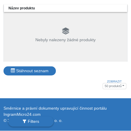
Název produktu
Nebyly nalezeny žádné produkty
Stáhnout seznam
ZOBRAZIT
50 produktů
Směrnice a právní dokumenty upravující činnost portálu
IngramMicro24.com
© 2026 Ingram Micro Sp. z o. o.
Filters