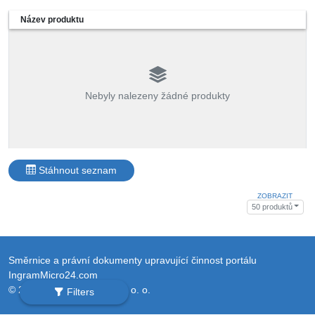
Název produktu
Nebyly nalezeny žádné produkty
Stáhnout seznam
ZOBRAZIT
50 produktů
Směrnice a právní dokumenty upravující činnost portálu
IngramMicro24.com
© 2026 Ingram Micro Sp. z o. o.
Filters