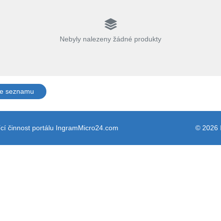
Nebyly nalezeny žádné produkty
ze seznamu
cí činnost portálu IngramMicro24.com
© 2026 