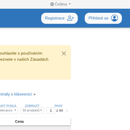
Čeština
Registrace
Přihlásit se
ouhlasíte s používáním
leznete v našich Zásadách
inály s klávesnicí
»
ADIT PODLE
ZOBRAZIT
PAGE
z 44
elevance
50 produktů
Cena