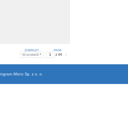
ZOBRAZIT
PAGE
z 44
50 produktů
Ingram Micro Sp. z o. o.