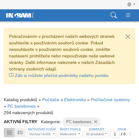
Pokračováním v procházení našich webových stránek
souhlasíte s používáním souborů cookie. Pokud
nesouhlasíte s používáním souborů cookie, změňte
nastavení prohlížeče nebo nepoužívejte naše webové
stránky. Další informace naleznete v našich Zásadách
ochrany osobních údajů.
Zde si můžete přečíst podmínky našeho portálu
Katalog produktů »
Počítače a Elektronika
»
Počítačové systémy
»
PC barebones
»
294 nalezených produktů
AKTIVNÍ FILTRY
Kategorie:
PC barebones
AKTIVOVAT KOŠÍK
ŘADIT PODLE
ZOBRAZIT
PAGE
z 6
Výchozí košík
Relevance
50 produktů