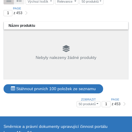
Výchozí košík
Relevance
50 produktů
PAGE
z 453
Název produktu
Nebyly nalezeny žádné produkty
Stáhnout prvních 100 položek ze seznamu
ZOBRAZIT
PAGE
z 453
50 produktů
Směrnice a právní dokumenty upravující činnost portálu