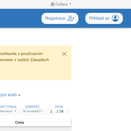
Čeština
Registrace
Přihlásit se
ouhlasíte s používáním
leznete v našich Zásadách
vých kódů
»
ADIT PODLE
ZOBRAZIT
PAGE
z 39
elevance
50 produktů
Cena