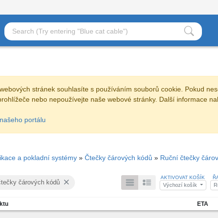
webových stránek souhlasíte s používáním souborů cookie. Pokud nes
prohlížeče nebo nepoužívejte naše webové stránky. Další informace na
našeho portálu
fikace a pokladní systémy
»
Čtečky čárových kódů
»
Ruční čtečky čáro
AKTIVOVAT KOŠÍK
Ř
čtečky čárových kódů
Výchozí košík
R
ktu
ETA