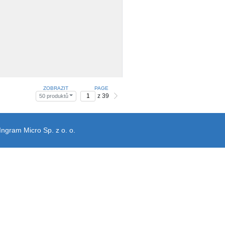
ZOBRAZIT
PAGE
z 39
50 produktů
Ingram Micro Sp. z o. o.