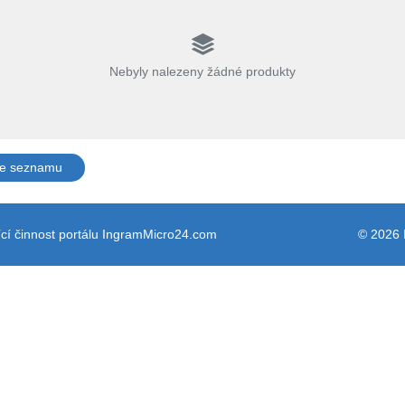
Nebyly nalezeny žádné produkty
ze seznamu
cí činnost portálu IngramMicro24.com
© 2026 