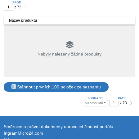
PAGE
z 73
Název produktu
Nebyly nalezeny žádné produkty
Stáhnout prvních 100 položek ze seznamu
ZOBRAZIT
PAGE
z 73
50 produktů
Směrnice a právní dokumenty upravující činnost portálu
IngramMicro24.com