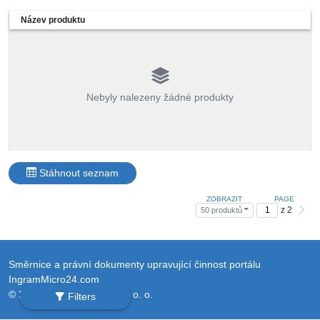
Název produktu
Nebyly nalezeny žádné produkty
Stáhnout seznam
ZOBRAZIT
PAGE
z 2
50 produktů
Směrnice a právní dokumenty upravující činnost portálu
IngramMicro24.com
© 2026 Ingram Micro Sp. z o. o.
Filters