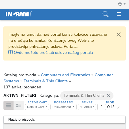
Imajte na umu, da naš portal koristi kolačiće sačuvane
na uređaju korisnika. Korišćenje ovog Web-site
predstavlja prihvatanje uslova Portala.
Ovde možete pročitati uslove našeg portala
Katalog proizvoda »
Computers and Electronics
»
Computer
Systems
»
Terminals & Thin Clients
»
137 artikal pronađen
AKTIVNI FILTERI
Kategorija:
Terminals & Thin Clients
ACTIVE CART
POREĐAJ PO
PRIKAZ
PAGE
Od 3
Default Cart
Relevantnost
50 Artikli
Naziv proizvoda