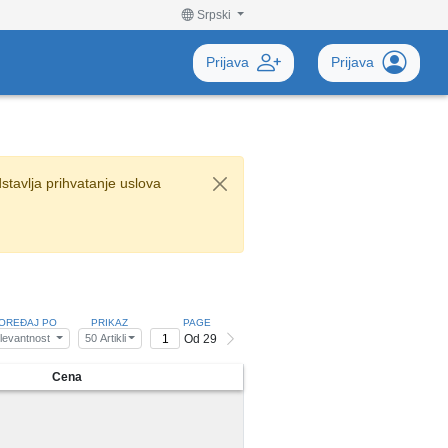
Srpski
Prijava
Prijava
stavlja prihvatanje uslova
OREĐAJ PO
PRIKAZ
PAGE
Od 29
levantnost
50 Artikli
Cena