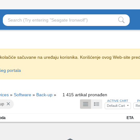
i kolačiće sačuvane na uređaju korisnika. Korišćenje ovog Web-site pred
šeg portala
vices
»
Software
»
Back-up
»
1 415 artikal pronađen
ACTIVE CART
P
up
Default Cart
Re
voda
ETA