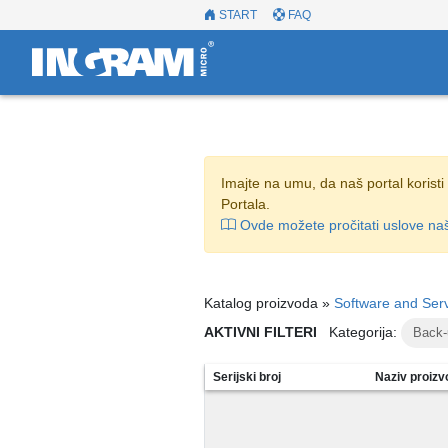
START
FAQ
Imajte na umu, da naš portal korist
Portala.
Ovde možete pročitati uslove na
Katalog proizvoda »
Software and Ser
AKTIVNI FILTERI
Kategorija:
Back-
Serijski broj
Naziv proiz