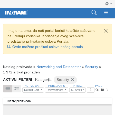
Imajte na umu, da naš portal koristi kolačiće sačuvane
na uređaju korisnika. Korišćenje ovog Web-site
predstavlja prihvatanje uslova Portala.
Ovde možete pročitati uslove našeg portala
Katalog proizvoda »
Networking and Datacenter
»
Security
»
1 972 artikal pronađen
AKTIVNI FILTERI
Kategorija:
Security
ACTIVE CART
POREĐAJ PO
PRIKAZ
PAGE
Od 40
Default Cart
Relevantnost
50 Artikli
Naziv proizvoda