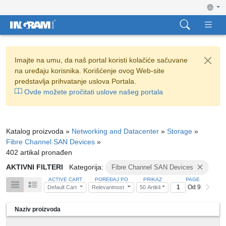
Imajte na umu, da naš portal koristi kolačiće sačuvane
na uređaju korisnika. Korišćenje ovog Web-site
predstavlja prihvatanje uslova Portala.
Ovde možete pročitati uslove našeg portala
Katalog proizvoda »
Networking and Datacenter
»
Storage
»
Fibre Channel SAN Devices
»
402 artikal pronađen
AKTIVNI FILTERI
Kategorija:
Fibre Channel SAN Devices
ACTIVE CART
POREĐAJ PO
PRIKAZ
PAGE
Od 9
Default Cart
Relevantnost
50 Artikli
Naziv proizvoda