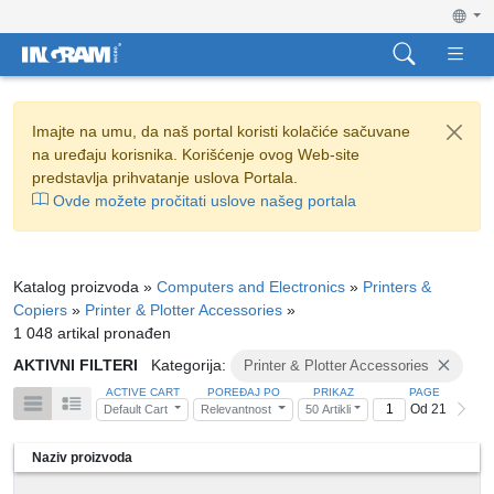
Imajte na umu, da naš portal koristi kolačiće sačuvane
na uređaju korisnika. Korišćenje ovog Web-site
predstavlja prihvatanje uslova Portala.
Ovde možete pročitati uslove našeg portala
Katalog proizvoda »
Computers and Electronics
»
Printers &
Copiers
»
Printer & Plotter Accessories
»
1 048 artikal pronađen
AKTIVNI FILTERI
Kategorija:
Printer & Plotter Accessories
ACTIVE CART
POREĐAJ PO
PRIKAZ
PAGE
Od 21
Default Cart
Relevantnost
50 Artikli
Naziv proizvoda