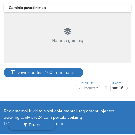
Gaminio pavadinimas
Nerasta gaminių
Download first 100 from the list
DISPLAY
PAGE
nuo 16
50 Products
Reglamentai ir kiti teisiniai dokumentai, reglamentuojantys
www.IngramMicro24.com portalo veikimą
© 2026 Ingram Micro Sp. z o. o.
Filters