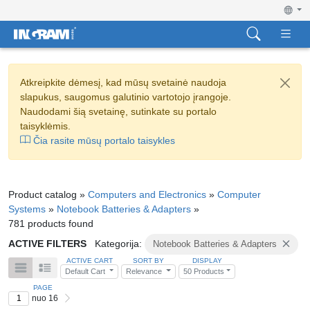
Atkreipkite dėmesį, kad mūsų svetainė naudoja
slapukus, saugomus galutinio vartotojo įrangoje.
Naudodami šią svetainę, sutinkate su portalo
taisyklėmis.
Čia rasite mūsų portalo taisykles
Product catalog »
Computers and Electronics
»
Computer
Systems
»
Notebook Batteries & Adapters
»
781 products found
ACTIVE FILTERS
Kategorija:
Notebook Batteries & Adapters
ACTIVE CART
SORT BY
DISPLAY
Default Cart
Relevance
50 Products
PAGE
nuo 16