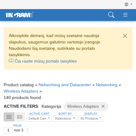
Atkreipkite dėmesį, kad mūsų svetainė naudoja
slapukus, saugomus galutinio vartotojo įrangoje.
Naudodami šią svetainę, sutinkate su portalo
taisyklėmis.
Čia rasite mūsų portalo taisykles
Product catalog »
Networking and Datacenter
»
Networking
»
Wireless Adapters
»
140 products found
ACTIVE FILTERS
Kategorija:
Wireless Adapters
ACTIVE CART
SORT BY
DISPLAY
Default Cart
Relevance
50 Products
PAGE
nuo 3