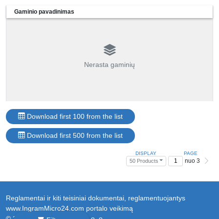
Gaminio pavadinimas
Nerasta gaminių
Download first 100 from the list
Download first 500 from the list
DISPLAY
PAGE
nuo 3
50 Products
Reglamentai ir kiti teisiniai dokumentai, reglamentuojantys
www.IngramMicro24.com portalo veikimą
© 2026 Ingram Micro Sp. z o. o.