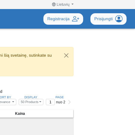
Lietuvių
Registracija
Prisijungti
 šią svetainę, sutinkate su
nd
ORT BY
DISPLAY
PAGE
nuo 2
levance
50 Products
Kaina