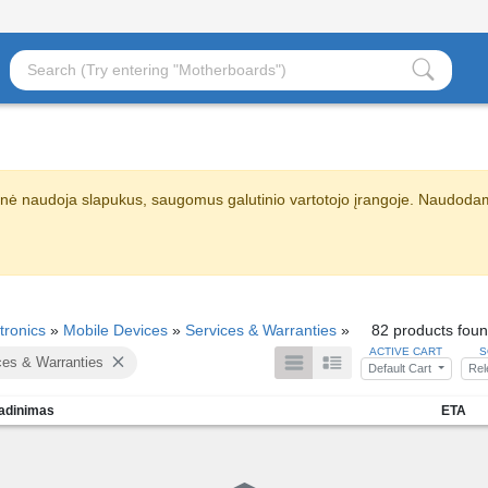
nė naudoja slapukus, saugomus galutinio vartotojo įrangoje. Naudodami
tronics
»
Mobile Devices
»
Services & Warranties
»
82 products fou
ACTIVE CART
S
ces & Warranties
Default Cart
Re
adinimas
ETA