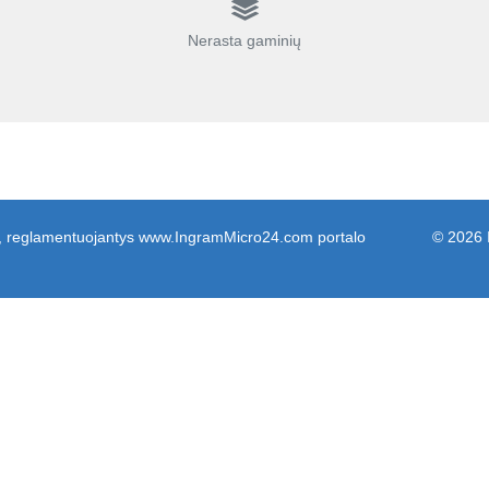
Nerasta gaminių
tai, reglamentuojantys www.IngramMicro24.com portalo
© 2026 