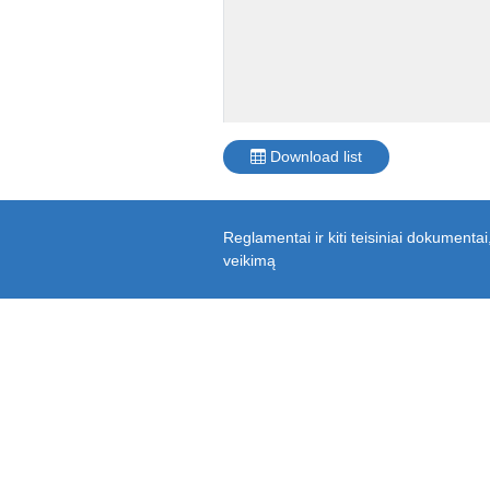
Download list
Reglamentai ir kiti teisiniai dokumen
veikimą