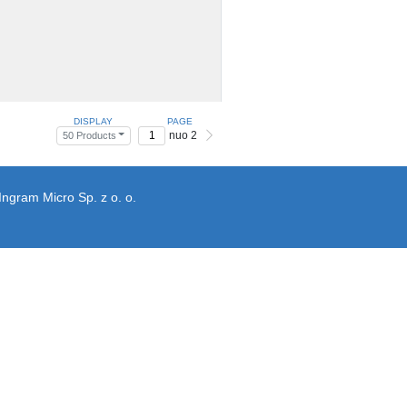
DISPLAY
PAGE
nuo 2
50 Products
Ingram Micro Sp. z o. o.