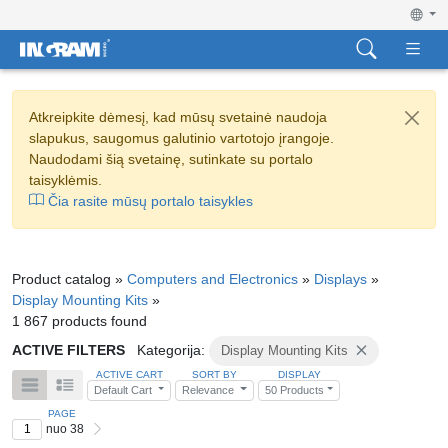
Atkreipkite dėmesį, kad mūsų svetainė naudoja
slapukus, saugomus galutinio vartotojo įrangoje.
Naudodami šią svetainę, sutinkate su portalo
taisyklėmis.
Čia rasite mūsų portalo taisykles
Product catalog »
Computers and Electronics
»
Displays
»
Display Mounting Kits
»
1 867 products found
ACTIVE FILTERS
Kategorija:
Display Mounting Kits
ACTIVE CART
SORT BY
DISPLAY
Default Cart
Relevance
50 Products
PAGE
nuo 38