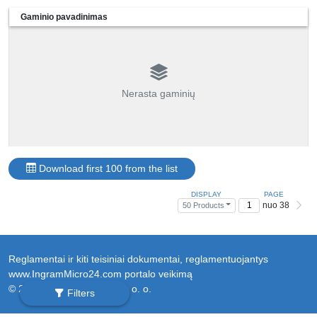
Gaminio pavadinimas
Nerasta gaminių
Download first 100 from the list
DISPLAY
PAGE
nuo 38
50 Products
Reglamentai ir kiti teisiniai dokumentai, reglamentuojantys
www.IngramMicro24.com portalo veikimą
© 2026 Ingram Micro Sp. z o. o.
Filters