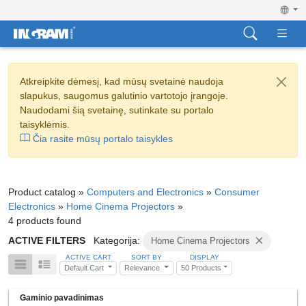
Atkreipkite dėmesį, kad mūsų svetainė naudoja
slapukus, saugomus galutinio vartotojo įrangoje.
Naudodami šią svetainę, sutinkate su portalo
taisyklėmis.
Čia rasite mūsų portalo taisykles
Product catalog »
Computers and Electronics
»
Consumer
Electronics
»
Home Cinema Projectors
»
4 products found
ACTIVE FILTERS
Kategorija:
Home Cinema Projectors
ACTIVE CART
SORT BY
DISPLAY
Default Cart
Relevance
50 Products
Gaminio pavadinimas