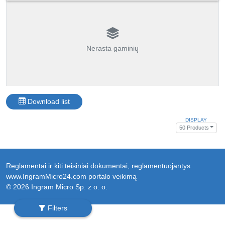
Nerasta gaminių
Download list
DISPLAY
50 Products
Reglamentai ir kiti teisiniai dokumentai, reglamentuojantys
www.IngramMicro24.com portalo veikimą
© 2026 Ingram Micro Sp. z o. o.
Filters