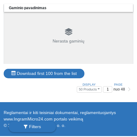
Gaminio pavadinimas
Nerasta gaminių
Download first 100 from the list
DISPLAY
PAGE
nuo 48
50 Products
Reglamentai ir kiti teisiniai dokumentai, reglamentuojantys
www.IngramMicro24.com portalo veikimą
© 2026 Ingram Micro Sp. z o. o.
Filters