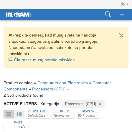
Atkreipkite dėmesį, kad mūsų svetainė naudoja
slapukus, saugomus galutinio vartotojo įrangoje.
Naudodami šią svetainę, sutinkate su portalo
taisyklėmis.
Čia rasite mūsų portalo taisykles
Product catalog »
Computers and Electronics
»
Computer
Components
»
Processors (CPU)
»
2 360 products found
ACTIVE FILTERS
Kategorija:
Processors (CPU)
ACTIVE CART
SORT BY
DISPLAY
Default Cart
Relevance
50 Products
PAGE
nuo 48