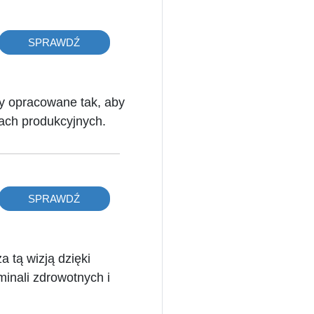
SPRAWDŹ
ły opracowane tak, aby
kach produkcyjnych.
SPRAWDŹ
 tą wizją dzięki
minali zdrowotnych i