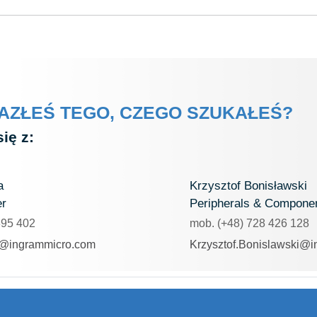
LAZŁEŚ TEGO, CZEGO SZUKAŁEŚ?
ię z:
a
Krzysztof Bonisławski
er
Peripherals & Compone
395 402
mob. (+48) 728 426 128
ka@ingrammicro.com
Krzysztof.Bonislawski@