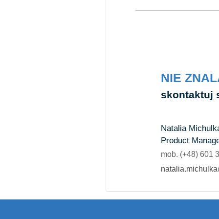
NIE ZNA
skontaktuj s
Natalia Michulk
Product Manag
mob. (+48) 601 
natalia.michul