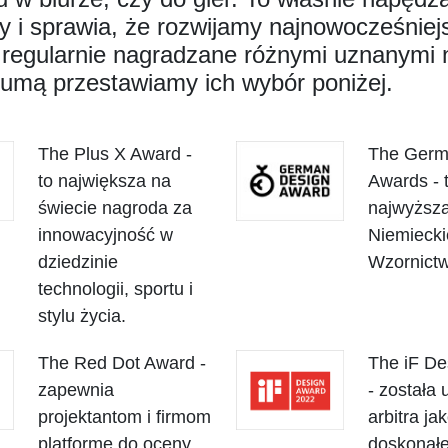
y i sprawia, że rozwijamy najnowocześniej
t regularnie nagradzane różnymi uznanymi
dumą przestawiamy ich wybór poniżej.
The Plus X Award -
The Germ
to największa na
Awards - 
świecie nagroda za
najwyższ
innowacyjność w
Niemiecki
dziedzinie
Wzornictw
technologii, sportu i
stylu życia.
The Red Dot Award -
The iF De
zapewnia
- została
projektantom i firmom
arbitra ja
platformę do oceny
doskonał