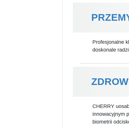
PRZEM
Profesjonalne k
doskonale radzi
ZDROWI
CHERRY uosabia
innowacyjnym pr
biometrii odcis