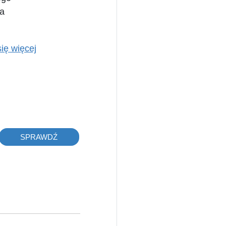
a
ię więcej
SPRAWDŹ