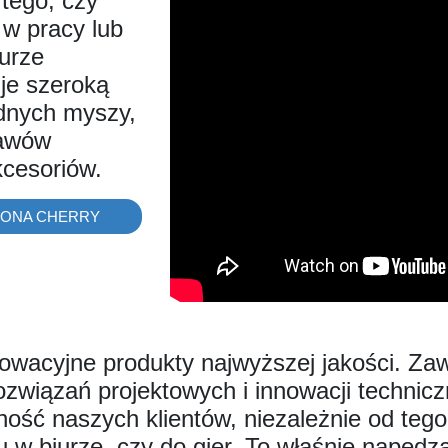
 tego, czy
w pracy lub
urze
je szeroką
dnych myszy,
tawów
kcesoriów.
RONA CHERRY
nowacyjne produkty najwyższej jakości. Z
rozwiązań projektowych i innowacji technic
ość naszych klientów, niezależnie od tego
 w biurze, czy do gier. To właśnie napędz