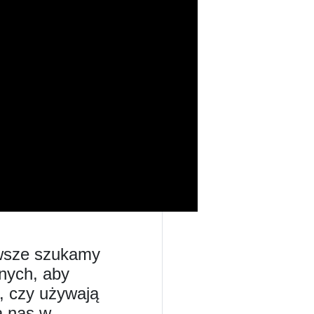
awsze szukamy
znych, aby
, czy używają
a nas w