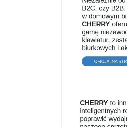
Niezależnie od
B2C, czy B2B, 
w domowym bi
CHERRY
oferu
gamę niezawo
klawiatur, zes
biurkowych i a
OFICJALNA ST
CHERRY
to in
inteligentnych 
poprawić wydajn
naszego sprzętu