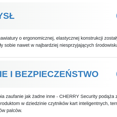
YSŁ
lawiatury o ergonomicznej, elastycznej konstrukcji zosta
ły sobie nawet w najbardziej niesprzyjających środowis
E I BEZPIECZEŃSTWO
 zaufanie jak żadne inne - CHERRY Security podąża za
oduktom w dziedzinie czytników kart inteligentnych, ter
ków palców.