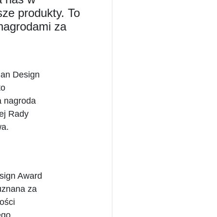
sze produkty. To
 nagrodami za
an Design
to
a nagroda
ej Rady
a.
sign Award
 uznana za
kości
ego