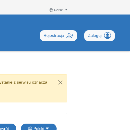
Polski
Rejestracja
Zaloguj
stanie z serwisu oznacza
wrót
Polski