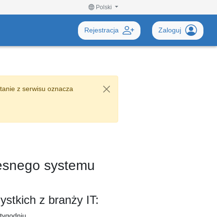
Polski
Rejestracja
Zaloguj
tanie z serwisu oznacza
zesnego systemu
stkich z branży IT:
 tygodniu