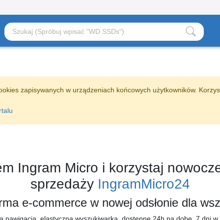
ookies zapisywanych w urządzeniach końcowych użytkowników. Korzys
rtalu
em Ingram Micro i korzystaj nowoc
sprzedaży
IngramMicro24
ma e-commerce w nowej odsłonie dla wszy
na nawigacja, elastyczna wyszukiwarka, dostępne 24h na dobę, 7 dni w