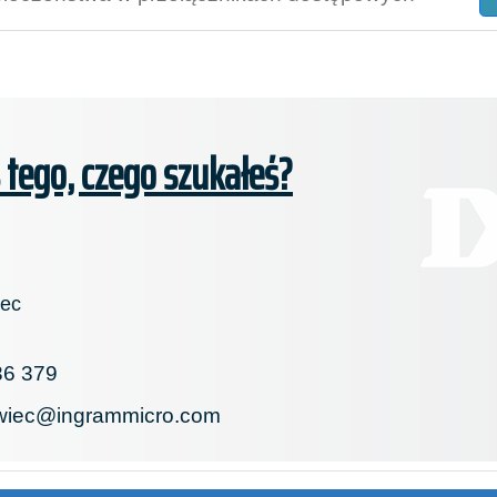
ś tego, czego szukałeś?
iec
36 379
wiec@ingrammicro.com