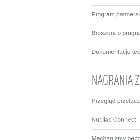
Program partnersk
Broszura o progr
Dokumentacje te
NAGRANIA 
Przegląd przełąc
Nuclias Connect -
Mechanizmy bezp