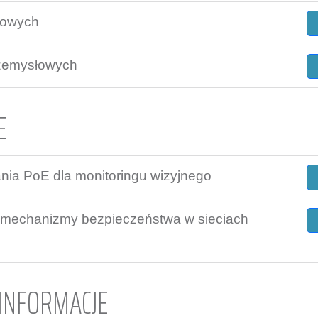
sowych
rzemysłowych
E
nia PoE dla monitoringu wizyjnego
 mechanizmy bezpieczeństwa w sieciach
INFORMACJE