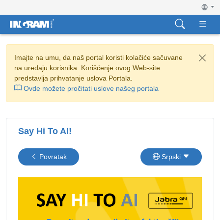
Imajte na umu, da naš portal koristi kolačiće sačuvane
na uređaju korisnika. Korišćenje ovog Web-site
predstavlja prihvatanje uslova Portala.
Ovde možete pročitati uslove našeg portala
Say Hi To AI!
Povratak
Srpski