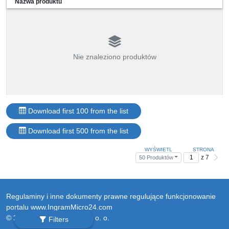
Nazwa produktu
Nie znaleziono produktów
Download first 100 from the list
Download first 500 from the list
WYŚWIETL
STRONA
z 7
50 Produktów
Regulaminy i inne dokumenty prawne regulujące funkcjonowanie
portalu www.IngramMicro24.com
© 2026 Ingram Micro Sp. z o. o.
Filters