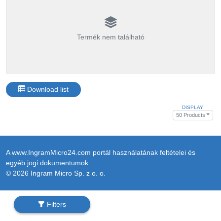
Termék nem található
Download list
DISPLAY
50 Products
A www.IngramMicro24.com portál használatának feltételei és
egyéb jogi dokumentumok
© 2026 Ingram Micro Sp. z o. o.
Filters