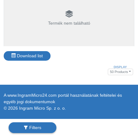
Termék nem található
Download list
DISPLAY
50 Products
A www.IngramMicro24.com portál használatának feltételei és
egyéb jogi dokumentumok
© 2026 Ingram Micro Sp. z o. o.
Filters