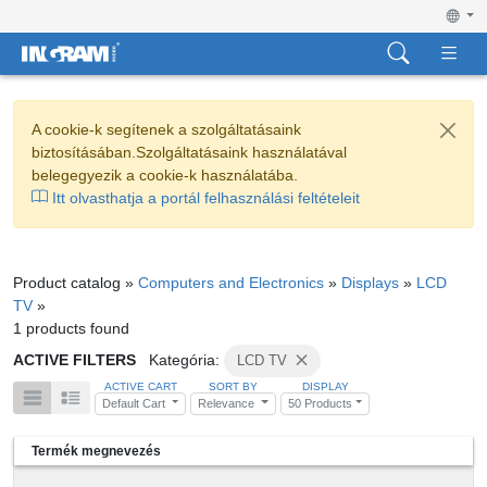
A cookie-k segítenek a szolgáltatásaink
biztosításában.Szolgáltatásaink használatával
belegegyezik a cookie-k használatába.
Itt olvasthatja a portál felhasználási feltételeit
Product catalog »
Computers and Electronics
»
Displays
»
LCD
TV
»
1 products found
ACTIVE FILTERS
Kategória:
LCD TV
ACTIVE CART
SORT BY
DISPLAY
Default Cart
Relevance
50 Products
Termék megnevezés