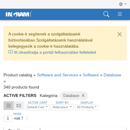
A cookie-k segítenek a szolgáltatásaink
biztosításában.Szolgáltatásaink használatával
belegegyezik a cookie-k használatába.
Itt olvasthatja a portál felhasználási feltételeit
Product catalog »
Software and Services
»
Software
»
Database
»
340 products found
ACTIVE FILTERS
Kategória:
Database
ACTIVE CART
SORT BY
DISPLAY
Default Cart
Relevance
50 Products
PAGE
-nak 7