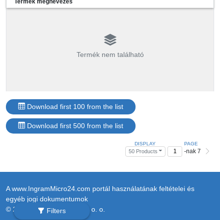
Termék megnevezés
Termék nem található
Download first 100 from the list
Download first 500 from the list
DISPLAY
PAGE
-nak 7
50 Products
A www.IngramMicro24.com portál használatának feltételei és
egyéb jogi dokumentumok
© 2026 Ingram Micro Sp. z o. o.
Filters