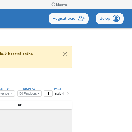
Magyar
Regisztráció
Belép
kie-k használatába.
ORT BY
DISPLAY
PAGE
-nak 4
evance
50 Products
ár