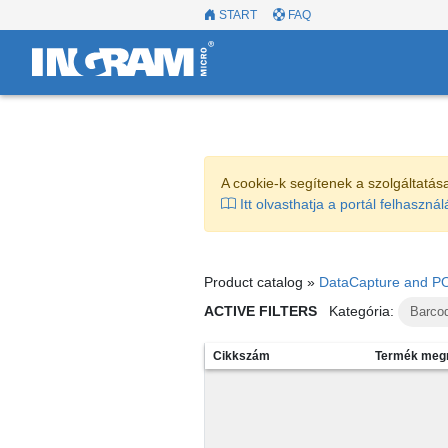
START
FAQ
A cookie-k segítenek a szolgáltatás
Itt olvasthatja a portál felhasználá
Product catalog »
DataCapture and P
ACTIVE FILTERS
Kategória:
Barco
Cikkszám
Termék meg