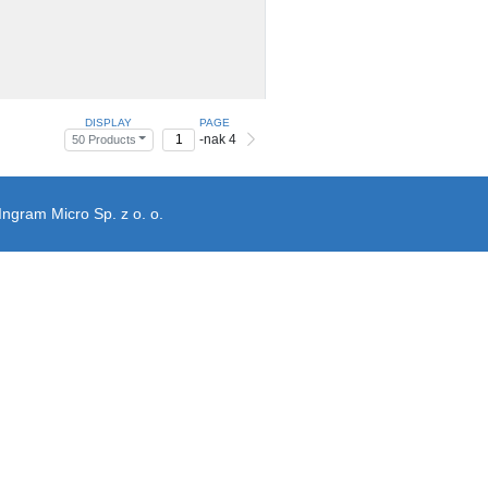
DISPLAY
PAGE
-nak 4
50 Products
Ingram Micro Sp. z o. o.