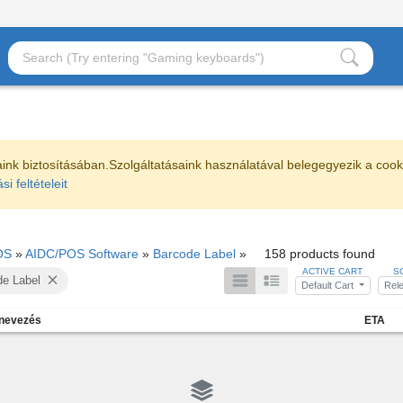
aink biztosításában.Szolgáltatásaink használatával belegegyezik a coo
si feltételeit
OS
»
AIDC/POS Software
»
Barcode Label
»
158 products found
ACTIVE CART
S
de Label
Default Cart
Rel
nevezés
ETA