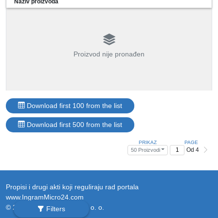
Naziv proizvoda
Proizvod nije pronađen
Download first 100 from the list
Download first 500 from the list
PRIKAZ
PAGE
Od 4
50 Proizvodi
Propisi i drugi akti koji reguliraju rad portala
www.IngramMicro24.com
© 2026 Ingram Micro Sp. z o. o.
Filters