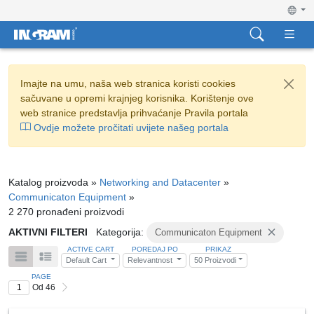
Imajte na umu, naša web stranica koristi cookies
sačuvane u opremi krajnjeg korisnika. Korištenje ove
web stranice predstavlja prihvaćanje Pravila portala
Ovdje možete pročitati uvijete našeg portala
Katalog proizvoda »
Networking and Datacenter
»
Communicaton Equipment
»
2 270 pronađeni proizvodi
AKTIVNI FILTERI
Kategorija:
Communicaton Equipment
ACTIVE CART
POREDAJ PO
PRIKAZ
Default Cart
Relevantnost
50 Proizvodi
PAGE
Od 46