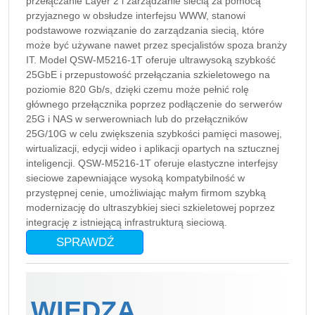
przełączanie Layer 2 i zarządzanie siecią za pomocą
przyjaznego w obsłudze interfejsu WWW, stanowi
podstawowe rozwiązanie do zarządzania siecią, które
może być używane nawet przez specjalistów spoza branży
IT. Model QSW-M5216-1T oferuje ultrawysoką szybkość
25GbE i przepustowość przełączania szkieletowego na
poziomie 820 Gb/s, dzięki czemu może pełnić rolę
głównego przełącznika poprzez podłączenie do serwerów
25G i NAS w serwerowniach lub do przełączników
25G/10G w celu zwiększenia szybkości pamięci masowej,
wirtualizacji, edycji wideo i aplikacji opartych na sztucznej
inteligencji. QSW-M5216-1T oferuje elastyczne interfejsy
sieciowe zapewniające wysoką kompatybilność w
przystępnej cenie, umożliwiając małym firmom szybką
modernizację do ultraszybkiej sieci szkieletowej poprzez
integrację z istniejącą infrastrukturą sieciową.
SPRAWDŹ
WIEDZA