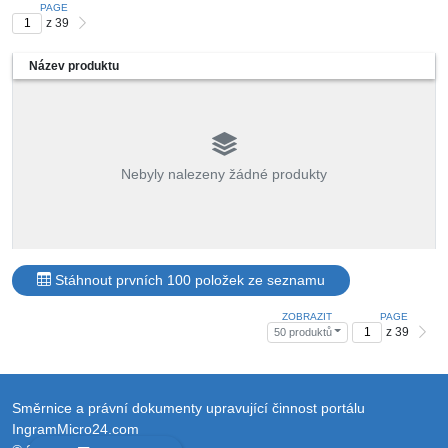
PAGE
z 39
Název produktu
Nebyly nalezeny žádné produkty
Stáhnout prvních 100 položek ze seznamu
ZOBRAZIT
PAGE
z 39
50 produktů
Směrnice a právní dokumenty upravující činnost portálu
IngramMicro24.com