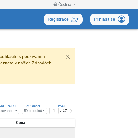
Čeština
Registrace
Přihlásit se
ouhlasíte s používáním
leznete v našich Zásadách
ADIT PODLE
ZOBRAZIT
PAGE
z 47
elevance
50 produktů
Cena