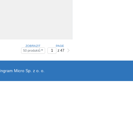
ZOBRAZIT
PAGE
z 47
50 produktů
Ingram Micro Sp. z o. o.