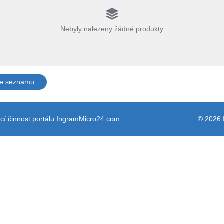
Nebyly nalezeny žádné produkty
ze seznamu
cí činnost portálu IngramMicro24.com
© 2026 