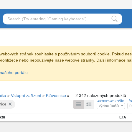
webových stránek souhlasíte s používáním souborů cookie. Pokud nes
prohlížeče nebo nepoužívejte naše webové stránky. Další informace na
našeho portálu
nika
»
Vstupní zařízení
»
Klávesnice
»
2 342 nalezených produktů
AKTIVOVAT KOŠÍK
Ř
nice
Výchozí košík
R
ktu
ETA