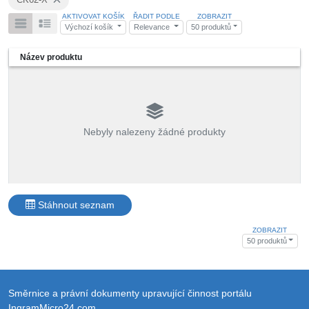
AKTIVOVAT KOŠÍK
ŘADIT PODLE
ZOBRAZIT
Výchozí košík
Relevance
50 produktů
Název produktu
Nebyly nalezeny žádné produkty
Stáhnout seznam
ZOBRAZIT
50 produktů
Směrnice a právní dokumenty upravující činnost portálu
IngramMicro24.com