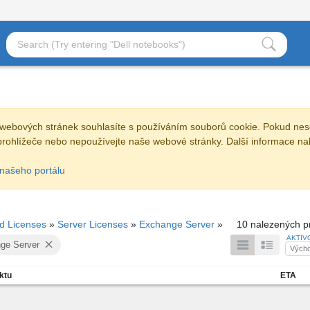
webových stránek souhlasíte s používáním souborů cookie. Pokud nes
prohlížeče nebo nepoužívejte naše webové stránky. Další informace na
našeho portálu
nd Licenses
»
Server Licenses
»
Exchange Server
»
10 nalezených p
AKTIV
ge Server
Výcho
ktu
ETA