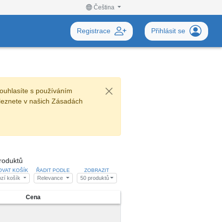
Čeština
Registrace
Přihlásit se
ouhlasíte s používáním
leznete v našich Zásadách
roduktů
OVAT KOŠÍK
ŘADIT PODLE
ZOBRAZIT
zí košík
Relevance
50 produktů
Cena