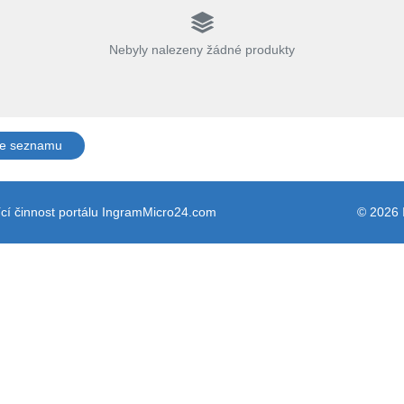
Nebyly nalezeny žádné produkty
ze seznamu
cí činnost portálu IngramMicro24.com
© 2026 