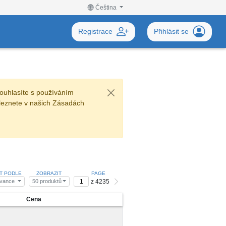
Čeština
Registrace
Přihlásit se
ouhlasíte s používáním
leznete v našich Zásadách
IT PODLE
ZOBRAZIT
PAGE
z 4235
evance
50 produktů
Cena