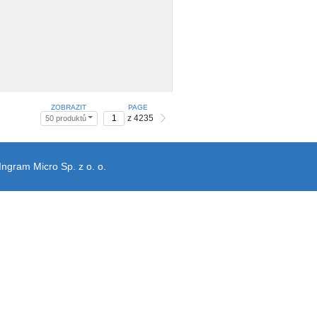
ZOBRAZIT
PAGE
z 4235
50 produktů
Ingram Micro Sp. z o. o.