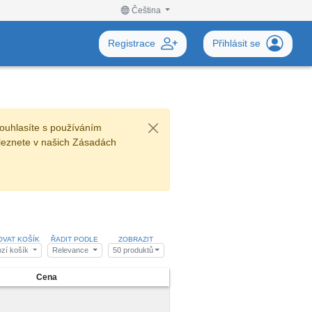
Čeština
Registrace
Přihlásit se
ouhlasíte s používáním
leznete v našich Zásadách
OVAT KOŠÍK
ŘADIT PODLE
ZOBRAZIT
zí košík
Relevance
50 produktů
Cena